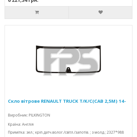
6 221,34 грн.
Скло вітрове RENAULT TRUCK T/K/C(CAB 2,5M) 14-
Виробник: PILKINGTON
Країна: Англія
Примітка: зел.; кріп.датч.волог./світл./запотів. ; з молд.; 2327*988