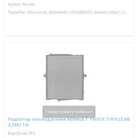
Країна: Японія
Примітка: з/без конд.; акпп/мкпп; 1015x880x52; алюмін./пласт.; (12.9 d); паяний
Товару немає у наявності
Радіатор охолодження RENAULT TRUCK T/K/C(CAB
2,5M) 14-
Виробник: FPS