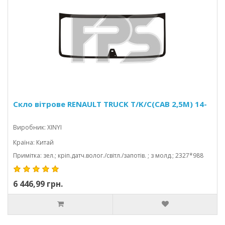
Скло вітрове RENAULT TRUCK T/K/C(CAB 2,5M) 14-
Виробник: XINYI
Країна: Китай
Примітка: зел.; кріп.датч.волог./світл./запотів. ; з молд.; 2327*988
6 446,99 грн.