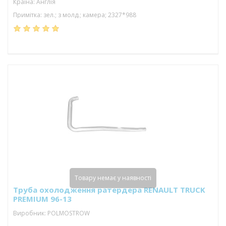
Країна: Англія
Примітка: зел.; з молд.; камера; 2327*988
Товару немає у наявності
Труба охолодження ратердера RENAULT TRUCK
PREMIUM 96-13
Виробник: POLMOSTROW