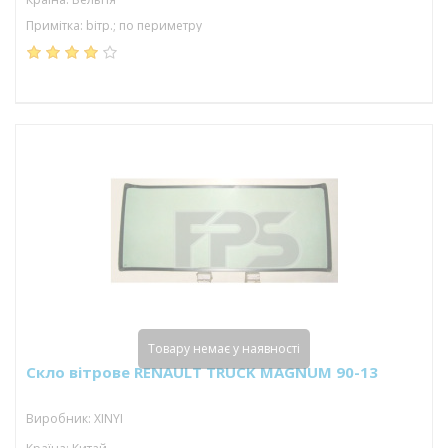
Примітка: bітр.; по периметру
Товару немає у наявності
Скло вітрове RENAULT TRUCK MAGNUM 90-13
Виробник: XINYI