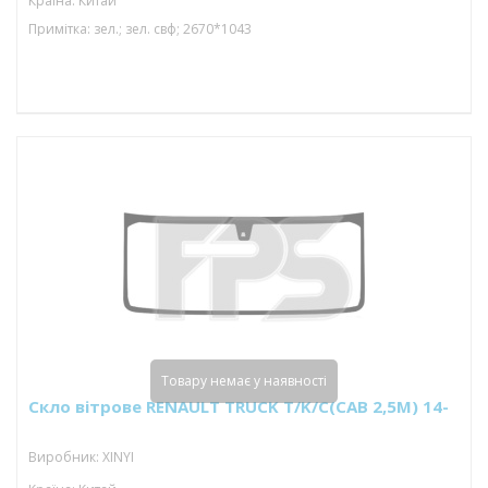
Країна: Китай
Примітка: зел.; зел. свф; 2670*1043
Товару немає у наявності
Скло вітрове RENAULT TRUCK T/K/C(CAB 2,5M) 14-
Виробник: XINYI