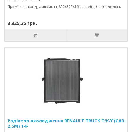
Примітка: з конд.; акпп/мкпп; 852x325x16; алюмін., без осушувача; (12.9 d)
3 325,35 грн.
Радіатор охолодження RENAULT TRUCK T/K/C(CAB
2,5M) 14-