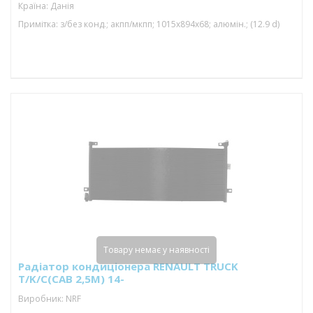
Країна: Данія
Примітка: з/без конд.; акпп/мкпп; 1015x894x68; алюмін.; (12.9 d)
Товару немає у наявності
Радіатор кондиціонера RENAULT TRUCK
T/K/C(CAB 2,5M) 14-
Виробник: NRF