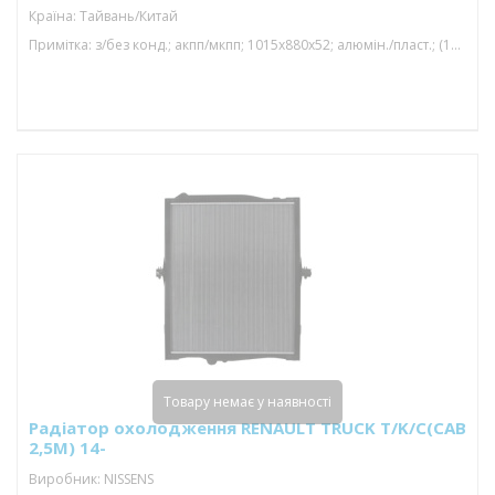
Країна: Тайвань/Китай
Примітка: з/без конд.; акпп/мкпп; 1015x880x52; алюмін./пласт.; (12.9 d); паяний
Товару немає у наявності
Радіатор охолодження RENAULT TRUCK T/K/C(CAB
2,5M) 14-
Виробник: NISSENS