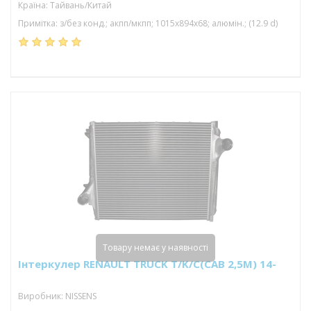
Країна: Тайвань/Китай
Примітка: з/без конд.; акпп/мкпп; 1015x894x68; алюмін.; (12.9 d)
Товару немає у наявності
Інтеркулер RENAULT TRUCK T/K/C(CAB 2,5M) 14-
Виробник: NISSENS