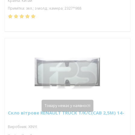
Країна: Китай
Примітка: зел.; з молд.; камера; 2327*988
Товару немає у наявності
Скло вітрове RENAULT TRUCK T/K/C(CAB 2,5M) 14-
Виробник: XINYI