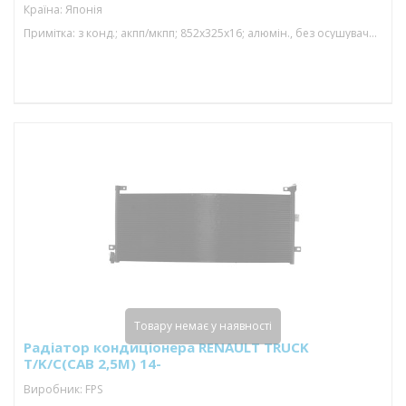
Країна: Японія
Примітка: з конд.; акпп/мкпп; 852x325x16; алюмін., без осушувача; (12.9 d)
Товару немає у наявності
Радіатор кондиціонера RENAULT TRUCK
T/K/C(CAB 2,5M) 14-
Виробник: FPS