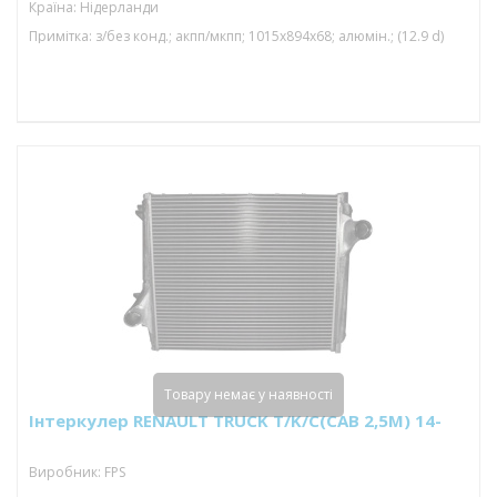
Країна: Нідерланди
Примітка: з/без конд.; акпп/мкпп; 1015x894x68; алюмін.; (12.9 d)
Товару немає у наявності
Інтеркулер RENAULT TRUCK T/K/C(CAB 2,5M) 14-
Виробник: FPS