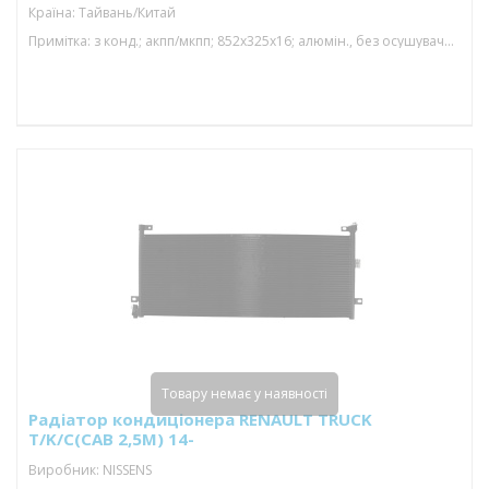
Країна: Тайвань/Китай
Примітка: з конд.; акпп/мкпп; 852x325x16; алюмін., без осушувача; (12.9 d)
Товару немає у наявності
Радіатор кондиціонера RENAULT TRUCK
T/K/C(CAB 2,5M) 14-
Виробник: NISSENS