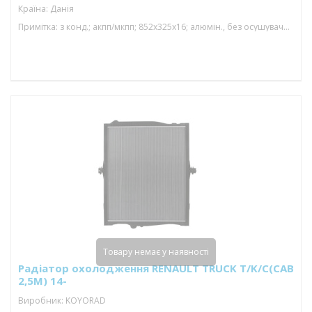
Країна: Данія
Примітка: з конд.; акпп/мкпп; 852x325x16; алюмін., без осушувача; (12.9 d)
Товару немає у наявності
Радіатор охолодження RENAULT TRUCK T/K/C(CAB
2,5M) 14-
Виробник: KOYORAD