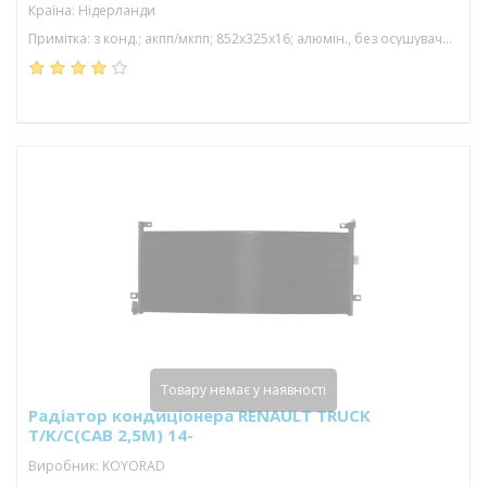
Країна: Нідерланди
Примітка: з конд.; акпп/мкпп; 852x325x16; алюмін., без осушувача; (12.9 d)
Товару немає у наявності
Радіатор кондиціонера RENAULT TRUCK
T/K/C(CAB 2,5M) 14-
Виробник: KOYORAD