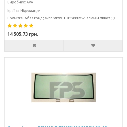
Виробник: AVA
Країна: Нідерланди
Примітка: з/без конд.; акпп/мкпп; 1015x880x52; алюмін./пласт.; (12.9 d); паяний
14 505,73 грн.