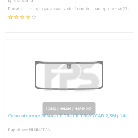
Країна: Китай
Примітка: зел.; кріп.датч.волог./світл./запотів. ; з молд.; камера; 2327*988
Товару немає у наявності
Скло вітрове RENAULT TRUCK T/K/C(CAB 2,5M) 14-
Виробник: PILKINGTON