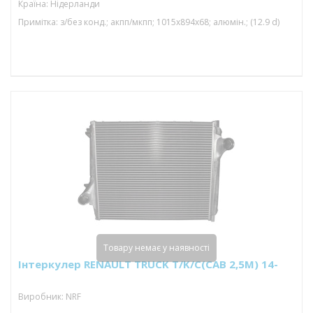
Країна: Нідерланди
Примітка: з/без конд.; акпп/мкпп; 1015x894x68; алюмін.; (12.9 d)
Товару немає у наявності
Інтеркулер RENAULT TRUCK T/K/C(CAB 2,5M) 14-
Виробник: NRF