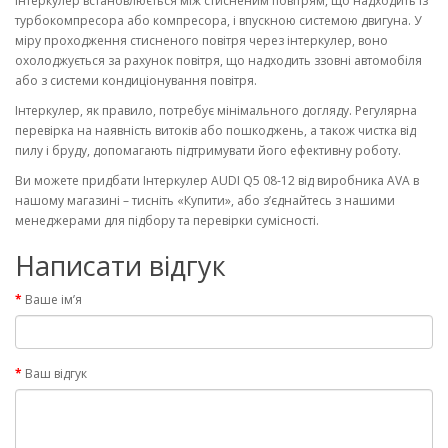
Інтеркулер встановлюється між стисненим повітрям, що надходить із
турбокомпресора або компресора, і впускною системою двигуна. У
міру проходження стисненого повітря через інтеркулер, воно
охолоджується за рахунок повітря, що надходить ззовні автомобіля
або з системи кондиціонування повітря.
Інтеркулер, як правило, потребує мінімального догляду. Регулярна
перевірка на наявність витоків або пошкоджень, а також чистка від
пилу і бруду, допомагають підтримувати його ефективну роботу.
Ви можете придбати Інтеркулер AUDI Q5 08-12 від виробника AVA в
нашому магазині – тисніть «Купити», або з’єднайтесь з нашими
менеджерами для підбору та перевірки сумісності.
Написати відгук
Ваше ім’я
Ваш відгук