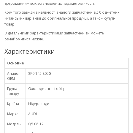
дотриманням всіх встановлених параметрів якості.
Крім того завжди в наявності аналоги запчастини від бюджетних
китайських варіантів до оригінальної продукції, а також супутні
товарі.
З детальними характеристиками запчастини ви можете
ознайомитися нижче.
Характеристики
Основне
Аналог
8K0.145.805G
OEM
Група
Охолодження і обігрів
товару
Країна
Нідерланди
Марка
AUDI
Модель
Q5 08-12