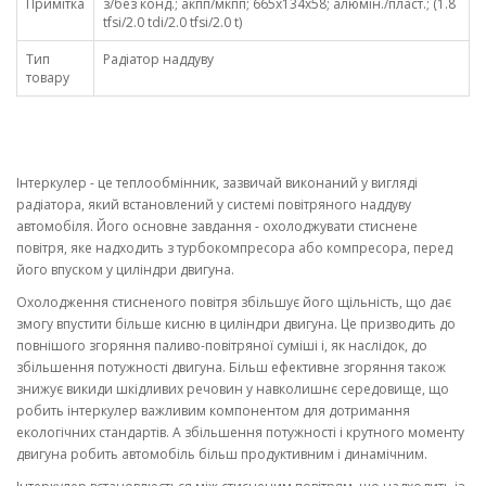
Примітка
з/без конд.; акпп/мкпп; 665x134x58; алюмін./пласт.; (1.8
tfsi/2.0 tdi/2.0 tfsi/2.0 t)
Тип
Радіатор наддуву
товару
Інтеркулер - це теплообмінник, зазвичай виконаний у вигляді
радіатора, який встановлений у системі повітряного наддуву
автомобіля. Його основне завдання - охолоджувати стиснене
повітря, яке надходить з турбокомпресора або компресора, перед
його впуском у циліндри двигуна.
Охолодження стисненого повітря збільшує його щільність, що дає
змогу впустити більше кисню в циліндри двигуна. Це призводить до
повнішого згоряння паливо-повітряної суміші і, як наслідок, до
збільшення потужності двигуна. Більш ефективне згоряння також
знижує викиди шкідливих речовин у навколишнє середовище, що
робить інтеркулер важливим компонентом для дотримання
екологічних стандартів. А збільшення потужності і крутного моменту
двигуна робить автомобіль більш продуктивним і динамічним.