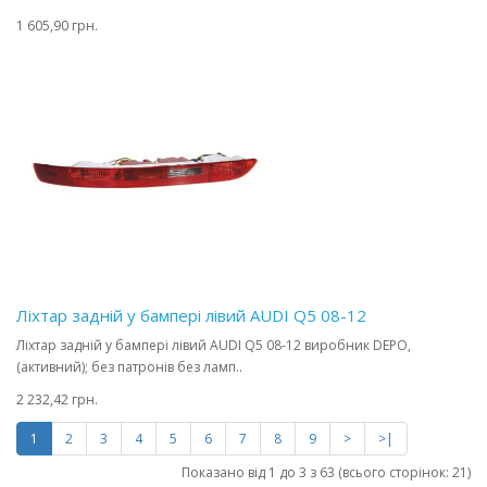
1 605,90 грн.
Ліхтар задній у бампері лівий AUDI Q5 08-12
Ліхтар задній у бампері лівий AUDI Q5 08-12 виробник DEPO,
(активний); без патронів без ламп..
2 232,42 грн.
1
2
3
4
5
6
7
8
9
>
>|
Показано від 1 до 3 з 63 (всього сторінок: 21)