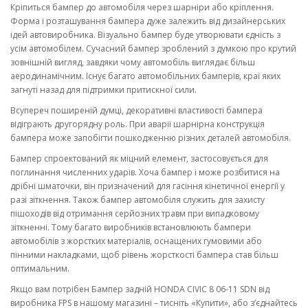
Кріпиться бампер до автомобіля через шарніри або кріплення.
Форма і розташування бампера дуже залежить від дизайнерських
ідей автовиробника. Візуально бампер буде утворювати єдність з
усім автомобілем. Сучасний бампер зроблений з думкою про крутий
зовнішній вигляд, завдяки чому автомобіль виглядає більш
аеродинамічним. Існує багато автомобільних бамперів, краї яких
загнуті назад для підтримки притискної сили.
Всупереч поширеній думці, декоративні властивості бампера
відіграють другорядну роль. При аварії шарнірна конструкція
бампера може запобігти пошкодженню різних деталей автомобіля.
Бампер спроектований як міцний елемент, застосовується для
поглинання численних ударів. Хоча бампер і може розбитися на
дрібні шматочки, він призначений для гасіння кінетичної енергії у
разі зіткнення. Також бампер автомобіля служить для захисту
пішоходів від отримання серйозних травм при випадковому
зіткненні. Тому багато виробників встановлюють бампери
автомобілів з жорстких матеріалів, оснащених гумовими або
пінними накладками, щоб рівень жорсткості бампера став більш
оптимальним.
Якщо вам потрібен Бампер задній HONDA CIVIC 8 06-11 SDN від
виробника FPS в нашому магазині – тисніть «Купити», або з’єднайтесь