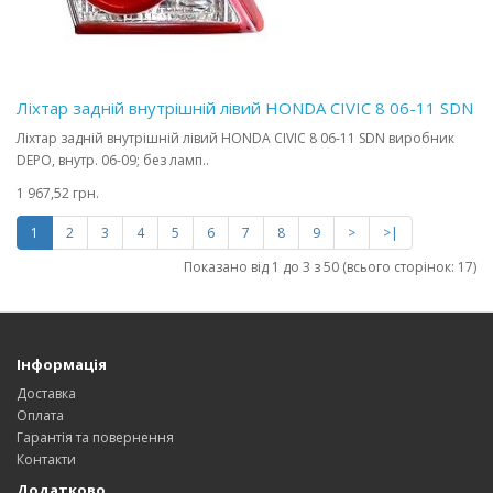
Ліхтар задній внутрішній лівий HONDA CIVIC 8 06-11 SDN
Ліхтар задній внутрішній лівий HONDA CIVIC 8 06-11 SDN виробник
DEPO, внутр. 06-09; без ламп..
1 967,52 грн.
1
2
3
4
5
6
7
8
9
>
>|
Показано від 1 до 3 з 50 (всього сторінок: 17)
Інформація
Доставка
Оплата
Гарантія та повернення
Контакти
Додатково