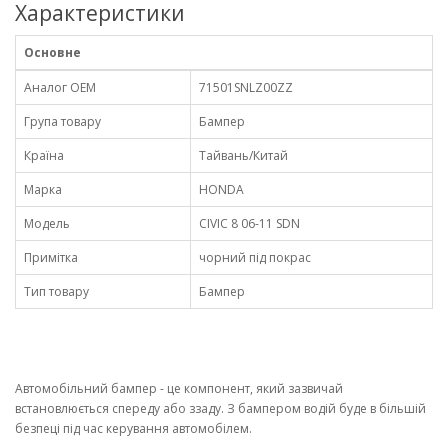
Характеристики
Основне
Аналог OEM
71501SNLZ00ZZ
Група товару
Бампер
Країна
Тайвань/Китай
Марка
HONDA
Модель
CIVIC 8 06-11 SDN
Примітка
чорний під покрас
Тип товару
Бампер
Автомобільний бампер - це компонент, який зазвичай
встановлюється спереду або ззаду. З бампером водій буде в більшій
безпеці під час керування автомобілем.