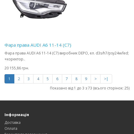
Фара права AUDI A6 11-14 (C7)
Фара права AUDI A6 11-14 (C7) виробник DEPO, ел. d3s/h7/psy24w/led;
+коректор..
20 155,86 грн.
1
2
3
4
5
6
7
8
9
>
>|
Показано від 1 до 3 з 73 (всього сторінок: 25)
Інформація
Доставка
Оплата