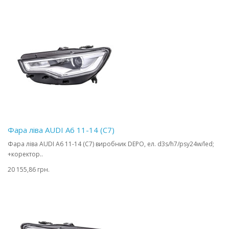
Фара ліва AUDI A6 11-14 (C7)
Фара ліва AUDI A6 11-14 (C7) виробник DEPO, ел. d3s/h7/psy24w/led;
+коректор..
20 155,86 грн.