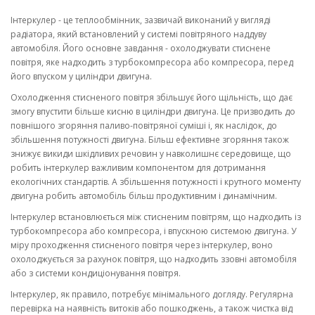
Інтеркулер - це теплообмінник, зазвичай виконаний у вигляді
радіатора, який встановлений у системі повітряного наддуву
автомобіля. Його основне завдання - охолоджувати стиснене
повітря, яке надходить з турбокомпресора або компресора, перед
його впуском у циліндри двигуна.
Охолодження стисненого повітря збільшує його щільність, що дає
змогу впустити більше кисню в циліндри двигуна. Це призводить до
повнішого згоряння паливо-повітряної суміші і, як наслідок, до
збільшення потужності двигуна. Більш ефективне згоряння також
знижує викиди шкідливих речовин у навколишнє середовище, що
робить інтеркулер важливим компонентом для дотримання
екологічних стандартів. А збільшення потужності і крутного моменту
двигуна робить автомобіль більш продуктивним і динамічним.
Інтеркулер встановлюється між стисненим повітрям, що надходить із
турбокомпресора або компресора, і впускною системою двигуна. У
міру проходження стисненого повітря через інтеркулер, воно
охолоджується за рахунок повітря, що надходить ззовні автомобіля
або з системи кондиціонування повітря.
Інтеркулер, як правило, потребує мінімального догляду. Регулярна
перевірка на наявність витоків або пошкоджень, а також чистка від