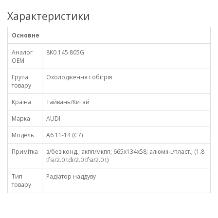
Характеристики
Основне
Аналог
8K0.145.805G
OEM
Група
Охолодження і обігрів
товару
Країна
Тайвань/Китай
Марка
AUDI
Модель
A6 11-14 (C7)
Примітка
з/без конд.; акпп/мкпп; 665x134x58; алюмін./пласт.; (1.8
tfsi/2.0 tdi/2.0 tfsi/2.0 t)
Тип
Радіатор наддуву
товару